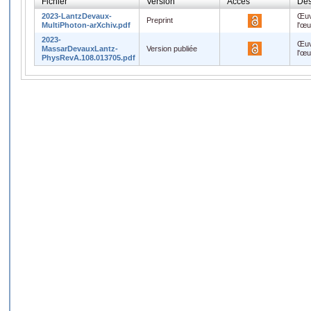
Fichier
Version
Accès
Des
2023-LantzDevaux-
Œuv
Preprint
MultiPhoton-arXchiv.pdf
l'œ
2023-
Œuv
MassarDevauxLantz-
Version publiée
l'œ
PhysRevA.108.013705.pdf