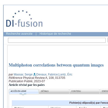
Recherche avancée
|
Historique de recherche
Multiphoton correlations between quantum images
par
Massar, Serge
;Devaux, Fabrice
;Lantz, Éric
Référence
Physical Review A, 108, 013705
Publication
Publié, 2023-07
Article révisé par les pairs
ACCÈS EN LIGNE
DÉTAILS
CONTENU
STATI
Fichier(s) déposé(s) par l'enc