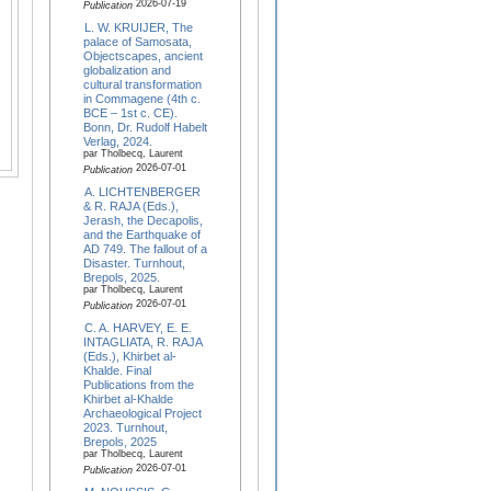
2026-07-19
Publication
L. W. KRUIJER, The
palace of Samosata,
Objectscapes, ancient
globalization and
cultural transformation
in Commagene (4th c.
BCE – 1st c. CE).
Bonn, Dr. Rudolf Habelt
Verlag, 2024.
par Tholbecq, Laurent
2026-07-01
Publication
A. LICHTENBERGER
& R. RAJA (Eds.),
Jerash, the Decapolis,
and the Earthquake of
AD 749. The fallout of a
Disaster. Turnhout,
Brepols, 2025.
par Tholbecq, Laurent
2026-07-01
Publication
C. A. HARVEY, E. E.
INTAGLIATA, R. RAJA
(Eds.), Khirbet al-
Khalde. Final
Publications from the
Khirbet al-Khalde
Archaeological Project
2023. Turnhout,
Brepols, 2025
par Tholbecq, Laurent
2026-07-01
Publication