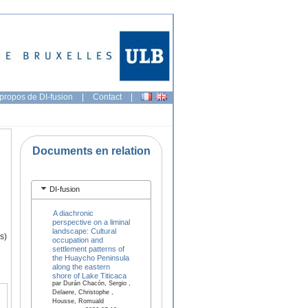
propos de DI-fusion
|
Contact
|
Documents en relation
DI-fusion
A diachronic
perspective on a liminal
landscape: Cultural
s)
occupation and
settlement patterns of
the Huaycho Peninsula
along the eastern
shore of Lake Titicaca
par Durán Chacón, Sergio ,
Delaere, Christophe ,
Housse, Romuald