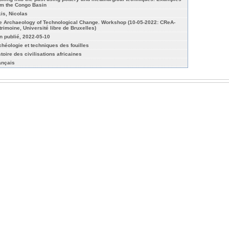
om the Congo Basin
kis, Nicolas
e Archaeology of Technological Change. Workshop (10-05-2022: CReA-
trimoine, Université libre de Bruxelles)
n publié, 2022-05-10
chéologie et techniques des fouilles
stoire des civilisations africaines
ançais