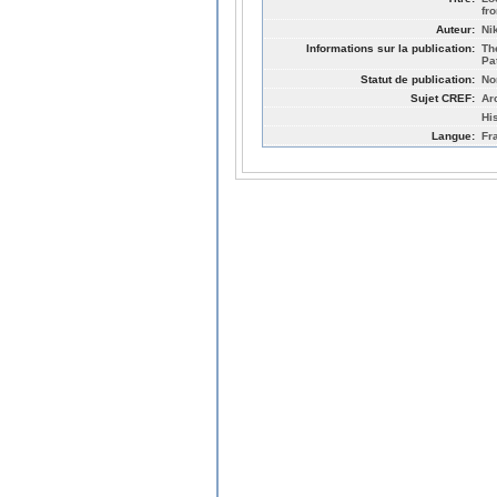
fr
Auteur:
Ni
Informations sur la publication:
Th
Pa
Statut de publication:
No
Sujet CREF:
Ar
Hi
Langue:
Fr