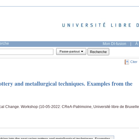
herche
Mon DI-fusion
|
À 
Passe-partout
Citer
ottery and metallurgical techniques. Examples from the
cal Change. Workshop (10-05-2022: CReA-Patrimoine, Université libre de Bruxelle
oking into the past using pottery and metallurgical techniques. Examples