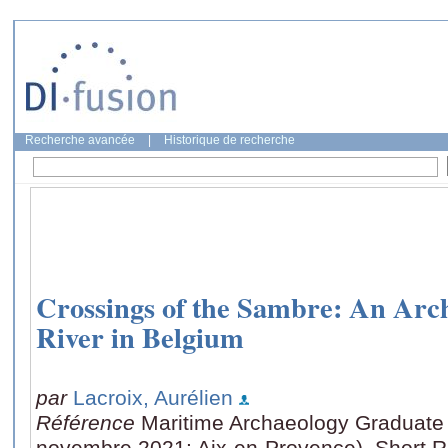
Recherche avancée
|
Historique de recherche
Crossings of the Sambre: An Arch
River in Belgium
par
Lacroix, Aurélien
Référence
Maritime Archaeology Graduat
novembre 2021: Aix-en-Provence), Short Re