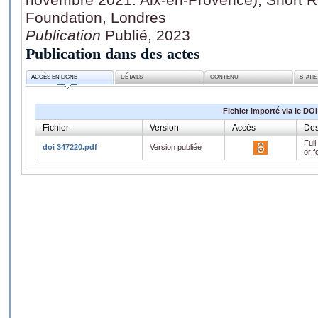
Foundation, Londres
Publication
Publié, 2023
Publication dans des actes
ACCÈS EN LIGNE
DÉTAILS
CONTENU
STATI
Fichier importé via le DOI
Fichier
Version
Accès
Des
Full
doi 347220.pdf
Version publiée
or f