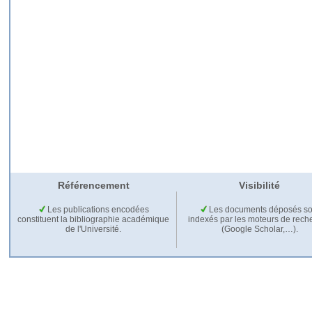
Référencement
Visibilité
Les publications encodées
Les documents déposés so
constituent la bibliographie académique
indexés par les moteurs de rech
de l'Université.
(Google Scholar,…).