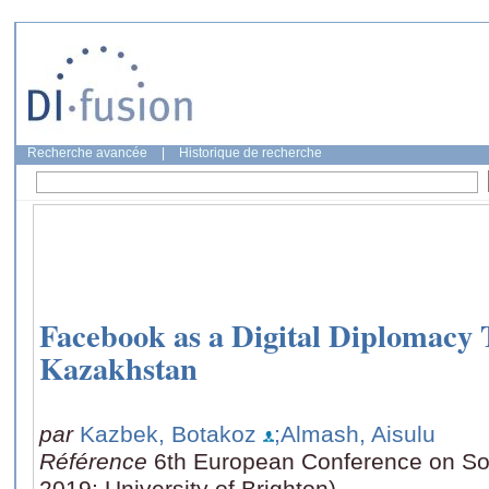
Recherche avancée
|
Historique de recherche
Facebook as a Digital Diplomacy T
Kazakhstan
par
Kazbek, Botakoz
;Almash, Aisulu
Référence
6th European Conference on So
2019: University of Brighton)