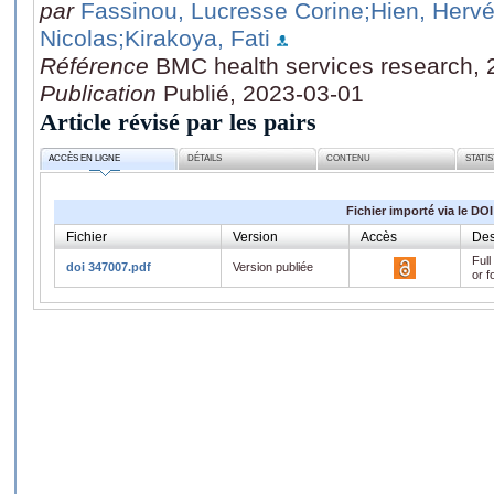
par
Fassinou, Lucresse Corine
;Hien, Herv
Nicolas
;Kirakoya, Fati
Référence
BMC health services research, 
Publication
Publié, 2023-03-01
Article révisé par les pairs
ACCÈS EN LIGNE
DÉTAILS
CONTENU
STATI
Fichier importé via le DOI
Fichier
Version
Accès
Des
Full
doi 347007.pdf
Version publiée
or f