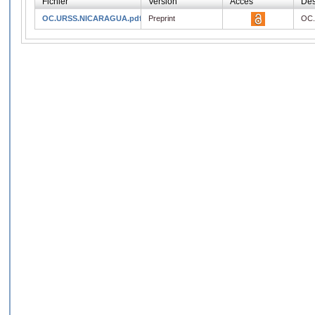
Fichier
Version
Accès
Des
OC.URSS.NICARAGUA.pdf
Preprint
OC