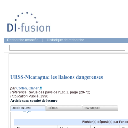
Recherche avancée
|
Historique de recherche
URSS-Nicaragua: les liaisons dangereuses
par
Corten, Olivier
Référence
Revue des pays de l'Est, 1, page (29-72)
Publication
Publié, 1990
Article sans comité de lecture
ACCÈS EN LIGNE
DÉTAILS
STATISTIQUES
Fichier(s) déposé(s) par l'enc