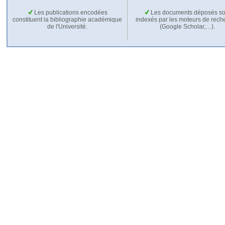
Les publications encodées
Les documents déposés so
constituent la bibliographie académique
indexés par les moteurs de rech
de l'Université.
(Google Scholar,…).