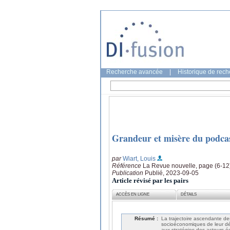
Recherche avancée
|
Historique de rec
Grandeur et misère du podca
par
Wiart, Louis
Référence
La Revue nouvelle, page (6-12
Publication
Publié, 2023-09-05
Article révisé par les pairs
ACCÈS EN LIGNE
DÉTAILS
Résumé :
La trajectoire ascendante des
socioéconomiques de leur dé
aux stratégies des acteurs 