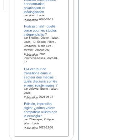
concentration,
polarisation et
idéologisation
par Wiart, Louis
2026-03-12
Publication
Podcast natif : quelle
place pour les studios
indépendants ?
par Thuillas, Olivier , Wiart,
Louis , Di Sciullo, Flore ,
Lesaunier, Marie-Eva ,
Mercier, Arnaud AM
Paris,
Publication
Panthéon-Assas, 2026-04-
07
L’IA vecteur de
transitions dans le
secteur des médias :
quels discours sur les
enjeux épistémiques ?
par Lefevre, Bruno , Wiart,
Louis
2026-06-17
Publication
Edición, impresión,
digital: ¿cómo volver
compatible al libro con
la ecología?
par Chantepie, Philippe ,
Wiart, Louis
2025-12-01
Publication