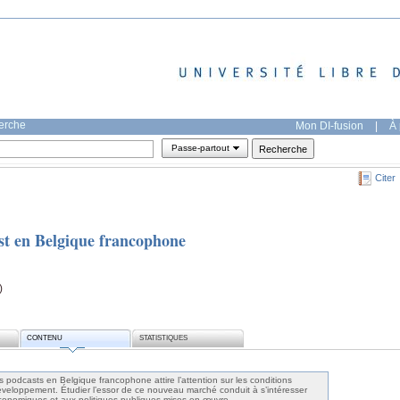
herche
Mon DI-fusion
|
À 
Passe-partout
Citer
st en Belgique francophone
)
CONTENU
STATISTIQUES
 podcasts en Belgique francophone attire l’attention sur les conditions
veloppement. Étudier l’essor de ce nouveau marché conduit à s’intéresser
économiques et aux politiques publiques mises en œuvre.