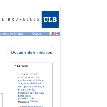
propos de DI-fusion
|
Contact
|
Documents en relation
DI-fusion
Le risque avec la
concentration des
médias est celui d’une
“capture médiatique”
de l’opinion publique, au
profit d’intérêts
politiques et industriels
particuliers
par Wiart, Louis
2026-06-11
Publication
L’édition recomposée :