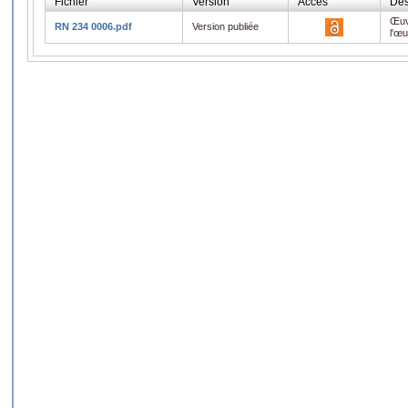
Fichier
Version
Accès
Des
Œuv
RN 234 0006.pdf
Version publiée
l'œ