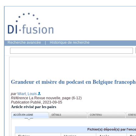
Recherche avancée
|
Historique de recherche
Grandeur et misère du podcast en Belgique francop
par
Wiart, Louis
Référence
La Revue nouvelle, page (6-12)
Publication
Publié, 2023-09-05
Article révisé par les pairs
ACCÈS EN LIGNE
DÉTAILS
CONTENU
STATI
Fichier(s) déposé(s) par l'enc