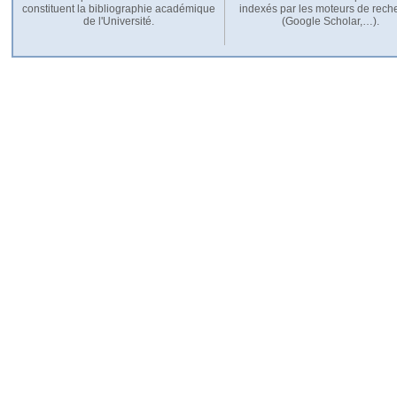
constituent la bibliographie académique
indexés par les moteurs de rech
de l'Université.
(Google Scholar,…).