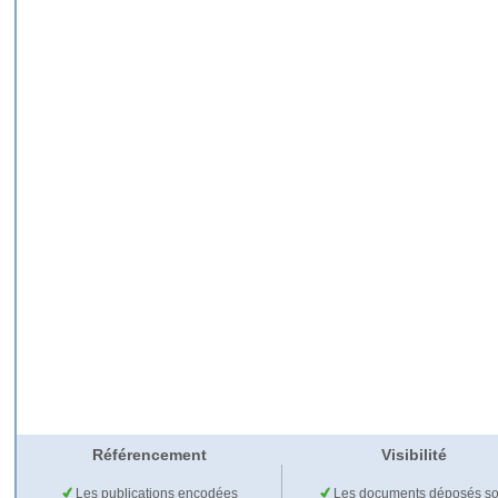
Référencement
Visibilité
Les publications encodées
Les documents déposés so