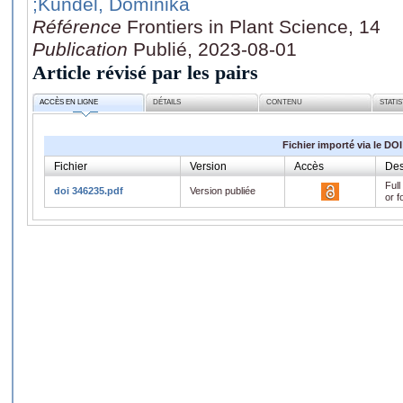
;Kundel, Dominika
Référence
Frontiers in Plant Science, 14
Publication
Publié, 2023-08-01
Article révisé par les pairs
ACCÈS EN LIGNE
DÉTAILS
CONTENU
STATI
Fichier importé via le DOI
Fichier
Version
Accès
Des
Full
doi 346235.pdf
Version publiée
or f