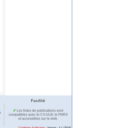
Facilité
Les listes de publications sont
u
compatibles avec le CV-ULB, le FNRS
et accessibles sur le web.
Conditions d'utilisation
- Version : 4.1 (2019)