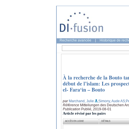
Recherche avancée
|
Historique de rec
À la recherche de la Bouto ta
début de l’islam: Les prospect
el- Fara‘in – Bouto
par
Marchand, Julie
;Simony, Aude AS
;P
Référence
Mitteilungen des Deutschen Arc
Publication
Publié, 2019-08-01
Article révisé par les pairs
ACCÈS EN LIGNE
DÉTAILS