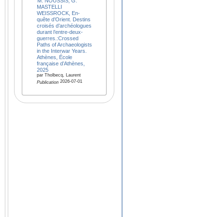
M. NOUSSIS, G.
MASTELLI
WEISSROCK, En-
quête d’Orient. Destins
croisés d’archéologues
durant l’entre-deux-
guerres.:Crossed
Paths of Archaeologists
in the Interwar Years.
Athènes, École
française d’Athènes,
2025
par Tholbecq, Laurent
2026-07-01
Publication