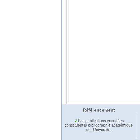
Référencement
Les publications encodées
constituent la bibliographie académique
de l'Université.