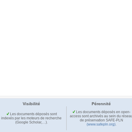
Visibilité
Pérennité
Les documents déposés en open-
Les documents déposés sont
access sont archivés au sein du résea
indexés par les moteurs de recherche
de préservation SAFE-PLN
(Google Scholar,…).
(www.safepln.org)
.