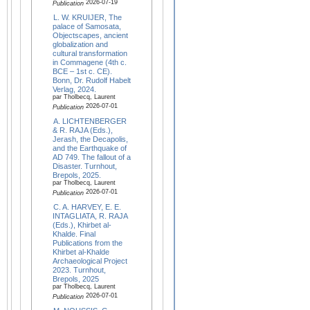
2026-07-19
Publication
L. W. KRUIJER, The
palace of Samosata,
Objectscapes, ancient
globalization and
cultural transformation
in Commagene (4th c.
BCE – 1st c. CE).
Bonn, Dr. Rudolf Habelt
Verlag, 2024.
par Tholbecq, Laurent
2026-07-01
Publication
A. LICHTENBERGER
& R. RAJA (Eds.),
Jerash, the Decapolis,
and the Earthquake of
AD 749. The fallout of a
Disaster. Turnhout,
Brepols, 2025.
par Tholbecq, Laurent
2026-07-01
Publication
C. A. HARVEY, E. E.
INTAGLIATA, R. RAJA
(Eds.), Khirbet al-
Khalde. Final
Publications from the
Khirbet al-Khalde
Archaeological Project
2023. Turnhout,
Brepols, 2025
par Tholbecq, Laurent
2026-07-01
Publication