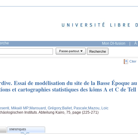
herche
Mon DI-fusion
|
À 
Passe-partout
Citer
rdive. Essai de modélisation du site de la Basse Époque au
ions et cartographies statistiques des kôms A et C de Tell
esenti, Mikaël MP
;Marouard, Grégory
;Ballet, Pascale
;Mazou, Loic
häologischen Instituts. Abteilung Kairo, 75, page (225-271)
STATISTIQUES