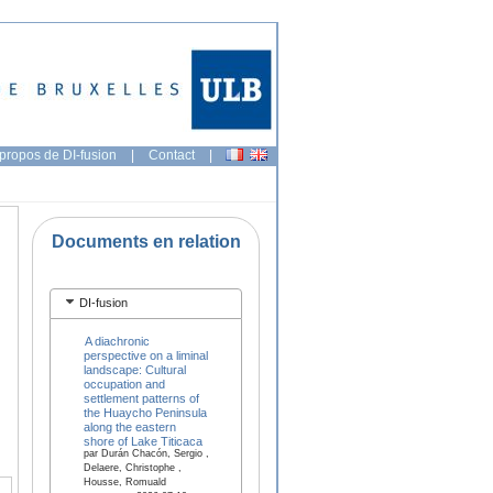
propos de DI-fusion
|
Contact
|
Documents en relation
DI-fusion
A diachronic
perspective on a liminal
landscape: Cultural
occupation and
settlement patterns of
the Huaycho Peninsula
along the eastern
shore of Lake Titicaca
par Durán Chacón, Sergio ,
Delaere, Christophe ,
Housse, Romuald