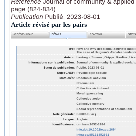
Référence
Journal of community & applied 
page (824-834)
Publication
Publié, 2023-08-01
Article révisé par les pairs
ACCÈS EN LIGNE
DÉTAILS
CONTENU
STATI
Titre:
How and why decolonial activists mobili
The case of Belgium's Afro‐descendant
Auteur:
Lastrego, Simona; Grippa, Pauline; Lica
Informations sur la publication:
Journal of community & applied social p
Statut de publication:
Publié, 2023-08-01
Sujet CREF:
Psychologie sociale
Mots-clés:
Decolonial activism
Colonialism
Collective victimhood
Moral typecasting
Collective action
Collective memory
Social representations of colonialism
Note générale:
SCOPUS: ar.j
Langue:
Anglais
Identificateurs:
urn:issn:1052-9284
info:doi/10.1002/casp.2694
info:scp/85151452991