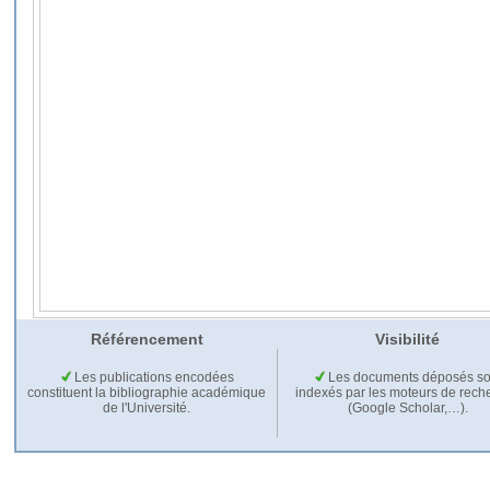
Référencement
Visibilité
Les publications encodées
Les documents déposés so
constituent la bibliographie académique
indexés par les moteurs de rech
de l'Université.
(Google Scholar,…).