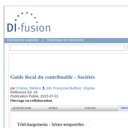
Recherche avancée
|
Historique de recherche
Guide fiscal du contribuable - Sociétés
par
D'Aloia, Stefano
;Job, Françoise
;Bulthez, Virginie
Référence
Ed. 24
Publication
Publié, 2023-07-01
Ouvrage en collaboration
ACCÈS EN LIGNE
DÉTAILS
CONTENU
STATI