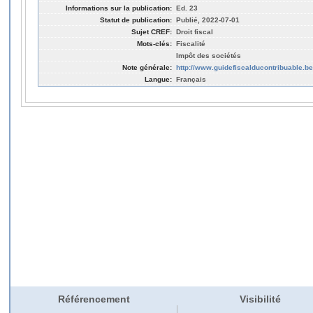
Informations sur la publication:
Ed. 23
Statut de publication:
Publié, 2022-07-01
Sujet CREF:
Droit fiscal
Mots-clés:
Fiscalité
Impôt des sociétés
Note générale:
http://www.guidefiscalducontribuable.be
Langue:
Français
Référencement
Visibilité