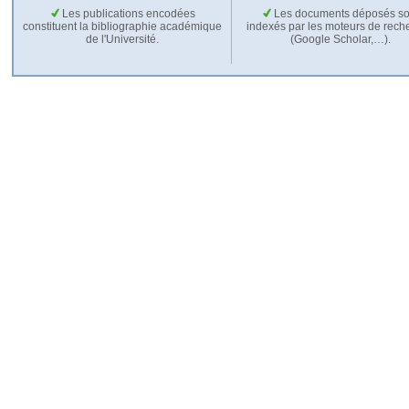
Les publications encodées
Les documents déposés so
constituent la bibliographie académique
indexés par les moteurs de rech
de l'Université.
(Google Scholar,…).