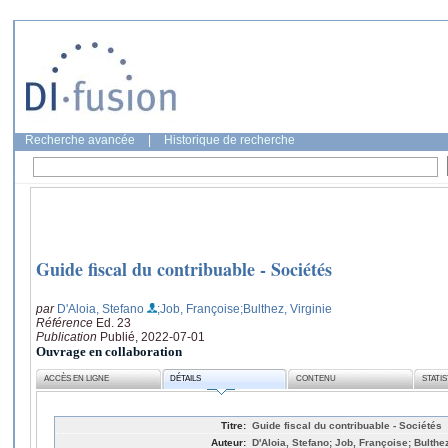
Recherche avancée
|
Historique de recherche
Guide fiscal du contribuable - Sociétés
par
D'Aloia, Stefano
;Job, Françoise
;Bulthez, Virginie
Référence
Ed. 23
Publication
Publié, 2022-07-01
Ouvrage en collaboration
ACCÈS EN LIGNE
DÉTAILS
CONTENU
STATI
Titre:
Guide fiscal du contribuable - Sociétés
Auteur:
D'Aloia, Stefano; Job, Françoise; Bulthez