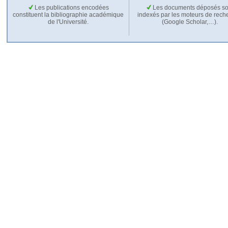
Les publications encodées
Les documents déposés so
constituent la bibliographie académique
indexés par les moteurs de rech
de l'Université.
(Google Scholar,…).