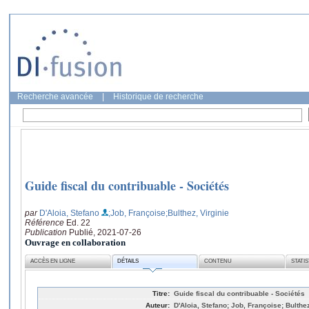
Recherche avancée
|
Historique de recherche
Guide fiscal du contribuable - Sociétés
par
D'Aloia, Stefano
;Job, Françoise
;Bulthez, Virginie
Référence
Ed. 22
Publication
Publié, 2021-07-26
Ouvrage en collaboration
ACCÈS EN LIGNE
DÉTAILS
CONTENU
STATI
Titre:
Guide fiscal du contribuable - Sociétés
Auteur:
D'Aloia, Stefano; Job, Françoise; Bulthez