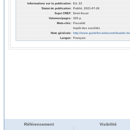
Informations sur la publication:
Ed. 22
Statut de publication:
Publié, 2021-07-26
Sujet CREF:
Droit fiscal
Volumes/pages:
320 p.
Mots-clés:
Fiscalité
Impôt des sociétés
Note générale:
http://www.guidefiscalducontribuable.be
Langue:
Français
Référencement
Visibilité