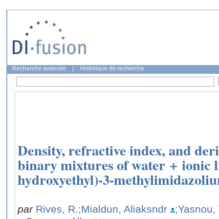
Recherche avancée
|
Historique de recherche
Density, refractive index, and der
binary mixtures of water + ionic l
hydroxyethyl)-3-methylimidazoliu
par
Rives, R.
;Mialdun, Aliaksndr
;Yasnou, 