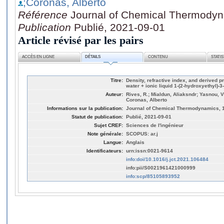
;Coronas, Alberto
Référence
Journal of Chemical Thermodyn
Publication
Publié, 2021-09-01
Article révisé par les pairs
ACCÈS EN LIGNE
DÉTAILS
CONTENU
STATI
Titre:
Density, refractive index, and derived p
water + ionic liquid 1-(2-hydroxyethyl)-
Auteur:
Rives, R.; Mialdun, Aliaksndr; Yasnou, V
Coronas, Alberto
Informations sur la publication:
Journal of Chemical Thermodynamics, 
Statut de publication:
Publié, 2021-09-01
Sujet CREF:
Sciences de l'ingénieur
Note générale:
SCOPUS: ar.j
Langue:
Anglais
Identificateurs:
urn:issn:0021-9614
info:doi/10.1016/j.jct.2021.106484
info:pii/S0021961421000999
info:scp/85105893952