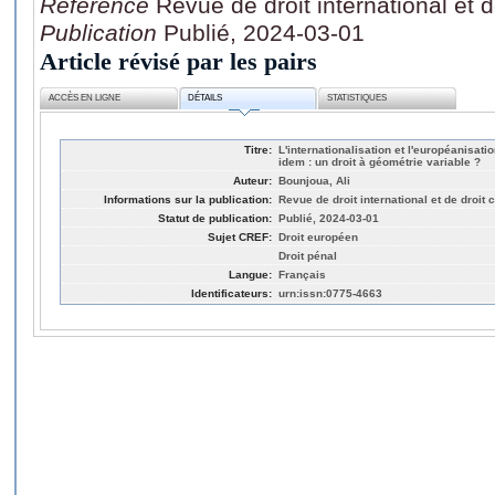
Référence
Revue de droit international et 
Publication
Publié, 2024-03-01
Article révisé par les pairs
ACCÈS EN LIGNE
DÉTAILS
STATISTIQUES
Titre:
L'internationalisation et l'européanisati
idem : un droit à géométrie variable ?
Auteur:
Bounjoua, Ali
Informations sur la publication:
Revue de droit international et de droit
Statut de publication:
Publié, 2024-03-01
Sujet CREF:
Droit européen
Droit pénal
Langue:
Français
Identificateurs:
urn:issn:0775-4663