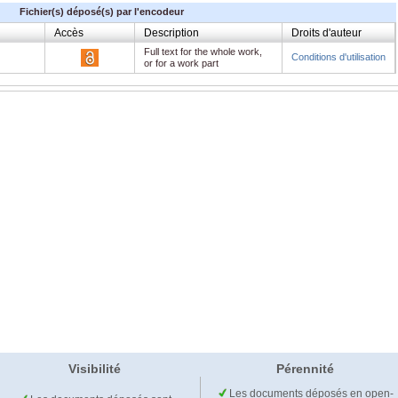
Fichier(s) déposé(s) par l'encodeur
Accès
Description
Droits d'auteur
Full text for the whole work,
Conditions d'utilisation
or for a work part
Visibilité
Pérennité
Les documents déposés en open-