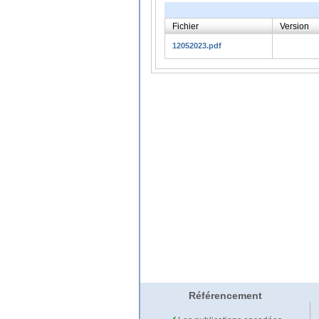
Fichier
Version
12052023.pdf
Référencement