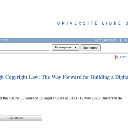
herche
Mon DI-fusion
|
À 
Passe-partout
Citer
gh Copyright Law: The Way Forward for Building a Digita
or the Future: 60 years of EU legal studies at Liège (12 may 2023: Université de
STATISTIQUES