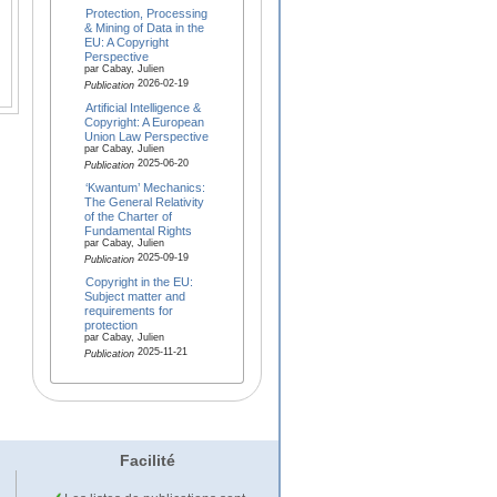
Protection, Processing
& Mining of Data in the
EU: A Copyright
Perspective
par Cabay, Julien
2026-02-19
Publication
Artificial Intelligence &
Copyright: A European
Union Law Perspective
par Cabay, Julien
2025-06-20
Publication
‘Kwantum’ Mechanics:
The General Relativity
of the Charter of
Fundamental Rights
par Cabay, Julien
2025-09-19
Publication
Copyright in the EU:
Subject matter and
requirements for
protection
par Cabay, Julien
2025-11-21
Publication
Facilité