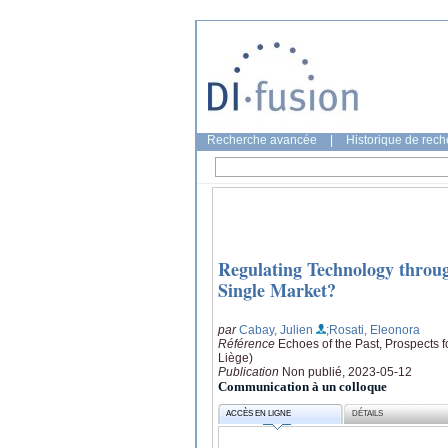
Recherche avancée
|
Historique de rec
Regulating Technology throu
Single Market?
par
Cabay, Julien
;Rosati, Eleonora
Référence
Echoes of the Past, Prospects f
Liège)
Publication
Non publié, 2023-05-12
Communication à un colloque
ACCÈS EN LIGNE
DÉTAILS