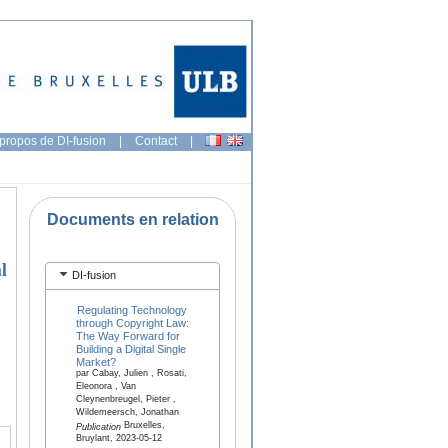
propos de DI-fusion
|
Contact
|
Documents en relation
l
DI-fusion
Regulating Technology
through Copyright Law:
The Way Forward for
Building a Digital Single
Market?
par Cabay, Julien , Rosati,
Eleonora , Van
Cleynenbreugel, Pieter ,
Wildemeersch, Jonathan
Bruxelles,
Publication
Bruylant, 2023-05-12