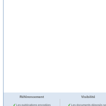
Référencement
Visibilité
Les publications encodées
Les documents déposés so