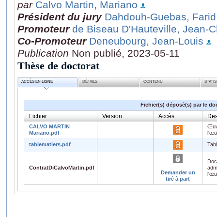
par
Calvo Martin, Mariano
Président du jury
Dahdouh-Guebas, Farid
Promoteur
de Biseau D'Hauteville, Jean-C
Co-Promoteur
Deneubourg, Jean-Louis
Publication
Non publié, 2023-05-11
Thèse de doctorat
ACCÈS EN LIGNE
DÉTAILS
CONTENU
STATI
Fichier(s) déposé(s) par le do
Fichier
Version
Accès
Des
CALVO MARTIN
Œuv
Mariano.pdf
l'œ
tablematiers.pdf
Tab
Doc
ContratDiCalvoMartin.pdf
admi
Demander un
l'œ
tiré à part