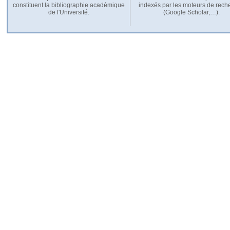
constituent la bibliographie académique
indexés par les moteurs de rech
de l'Université.
(Google Scholar,…).