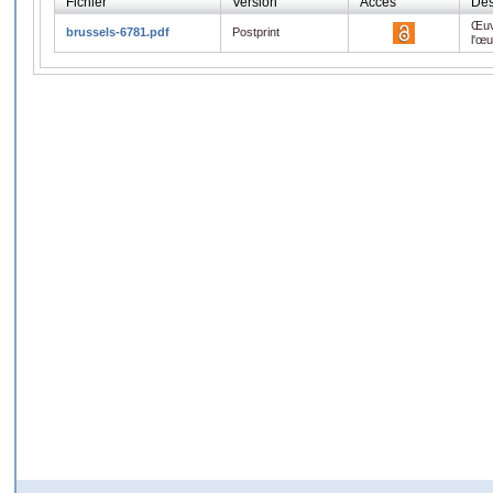
Fichier
Version
Accès
Des
Œuv
brussels-6781.pdf
Postprint
l'œ