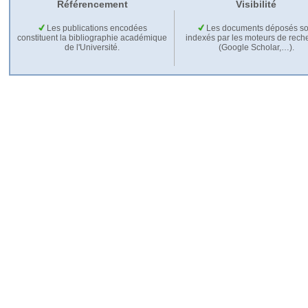
Référencement
Visibilité
Les publications encodées
Les documents déposés so
constituent la bibliographie académique
indexés par les moteurs de rech
de l'Université.
(Google Scholar,…).