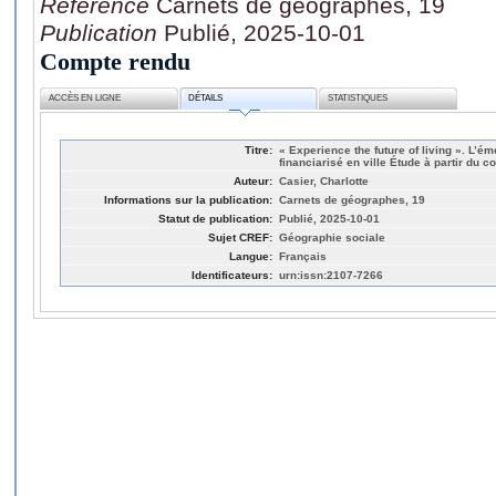
Référence
Carnets de géographes, 19
Publication
Publié, 2025-10-01
Compte rendu
ACCÈS EN LIGNE
DÉTAILS
STATISTIQUES
Titre:
« Experience the future of living ». L’é
financiarisé en ville Étude à partir du co
Auteur:
Casier, Charlotte
Informations sur la publication:
Carnets de géographes, 19
Statut de publication:
Publié, 2025-10-01
Sujet CREF:
Géographie sociale
Langue:
Français
Identificateurs:
urn:issn:2107-7266