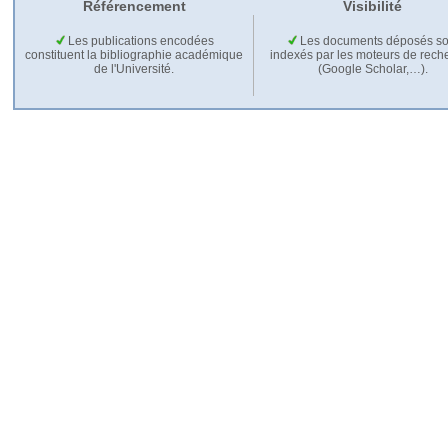
Référencement
Visibilité
Les publications encodées
Les documents déposés so
constituent la bibliographie académique
indexés par les moteurs de rech
de l'Université.
(Google Scholar,…).