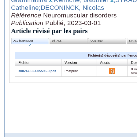
Catheline
;DECONINCK, Nicolas
Référence
Neuromuscular disorders
Publication
Publié, 2023-03-01
Article révisé par les pairs
ACCÈS EN LIGNE
DÉTAILS
CONTENU
STATI
Fichier(s) déposé(s) par l'enc
Fichier
Version
Accès
Des
Œuv
s00247-023-05595-9.pdf
Postprint
l'œ