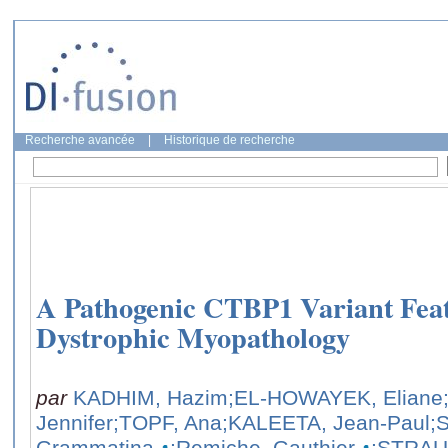
Recherche avancée
|
Historique de recherche
A Pathogenic CTBP1 Variant Fe
Dystrophic Myopathology
par
KADHIM, Hazim
;EL-HOWAYEK, Eliane
Jennifer
;TOPF, Ana
;KALEETA, Jean-Paul
;
Grammatina
;Remiche, Gauthier
;STRAUB