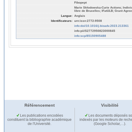
Fibopept
Marie Skłodowska-Curie Actions; Individ
libre de Bruxelles; IFatULB; Grant Agr
Langue:
Anglais
Identificateurs:
urn:issn:2772-9508
info:doi/10.1016/j.bioadv.2023.213361
info:pii/S2772950823000845
info:scp/85150905488
Référencement
Visibilité
Les publications encodées
Les documents déposés so
constituent la bibliographie académique
indexés par les moteurs de rech
de l'Université.
(Google Scholar,…).