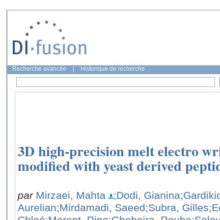
Recherche avancée
|
Historique de recherche
3D high-precision melt electro wr
modified with yeast derived pepti
par
Mirzaei, Mahta
;Dodi, Gianina
;Gardiki
Aurelian
;Mirdamadi, Saeed
;Subra, Gilles
;E
Chloé
;Morent, Rino
;Ghobeira, Rouba
;Sole