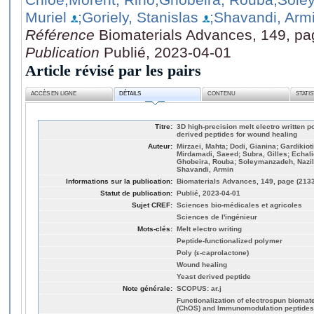
Muriel
;Goriely, Stanislas
;Shavandi, Arm
Référence
Biomaterials Advances, 149, pa
Publication
Publié, 2023-04-01
Article révisé par les pairs
ACCÈS EN LIGNE
DÉTAILS
CONTENU
STATI
Titre:
3D high-precision melt electro written 
derived peptides for wound healing
Auteur:
Mirzaei, Mahta; Dodi, Gianina; Gardikiot
Mirdamadi, Saeed; Subra, Gilles; Echalie
Ghobeira, Rouba; Soleymanzadeh, Nazila;
Shavandi, Armin
Informations sur la publication:
Biomaterials Advances, 149, page (213
Statut de publication:
Publié, 2023-04-01
Sujet CREF:
Sciences bio-médicales et agricoles
Sciences de l'ingénieur
Mots-clés:
Melt electro writing
Peptide-functionalized polymer
Poly (ε-caprolactone)
Wound healing
Yeast derived peptide
Note générale:
SCOPUS: ar.j
Functionalization of electrospun biomat
(ChOS) and Immunomodulation peptides 