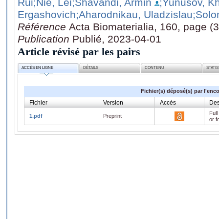
Rui
;Nie, Lei
;Shavandi, Armin
;Yunusov, K
Ergashovich
;Aharodnikau, Uladzislau
;Solo
Référence
Acta Biomaterialia, 160, page (
Publication
Publié, 2023-04-01
Article révisé par les pairs
ACCÈS EN LIGNE
DÉTAILS
CONTENU
STATI
Fichier(s) déposé(s) par l'enc
Fichier
Version
Accès
Des
Full
1.pdf
Preprint
or f