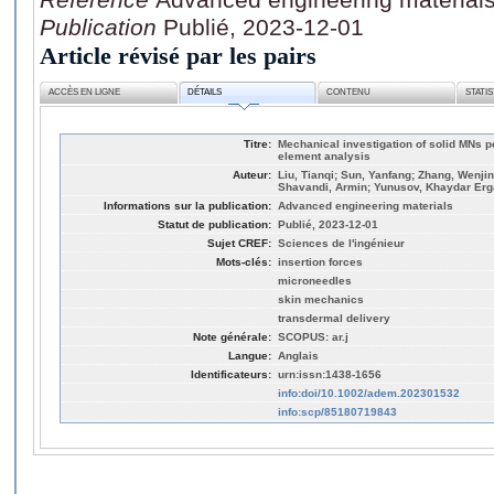
Publication
Publié, 2023-12-01
Article révisé par les pairs
ACCÈS EN LIGNE
DÉTAILS
CONTENU
STATI
Titre:
Mechanical investigation of solid MNs pe
element analysis
Auteur:
Liu, Tianqi; Sun, Yanfang; Zhang, Wenjin
Shavandi, Armin; Yunusov, Khaydar Erg
Informations sur la publication:
Advanced engineering materials
Statut de publication:
Publié, 2023-12-01
Sujet CREF:
Sciences de l'ingénieur
Mots-clés:
insertion forces
microneedles
skin mechanics
transdermal delivery
Note générale:
SCOPUS: ar.j
Langue:
Anglais
Identificateurs:
urn:issn:1438-1656
info:doi/10.1002/adem.202301532
info:scp/85180719843