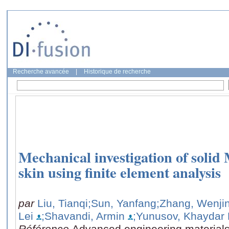
Recherche avancée
|
Historique de recherche
Mechanical investigation of solid
skin using finite element analysis
par
Liu, Tianqi
;Sun, Yanfang
;Zhang, Wenji
Lei
;Shavandi, Armin
;Yunusov, Khaydar
Référence
Advanced engineering material