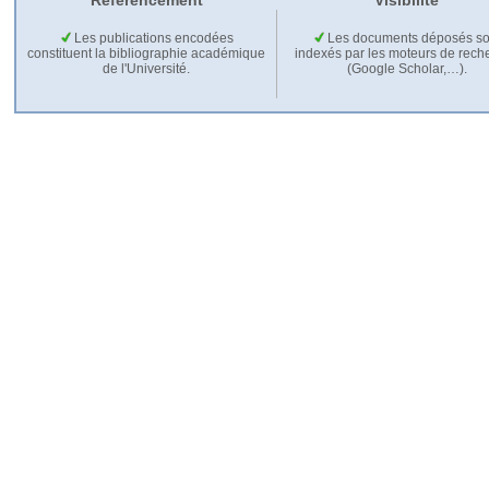
Référencement
Visibilité
Les publications encodées
Les documents déposés so
constituent la bibliographie académique
indexés par les moteurs de rech
de l'Université.
(Google Scholar,…).