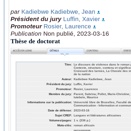
par
Kadiebwe Kadiebwe, Jean
Président du jury
Luffin, Xavier
Promoteur
Rosier, Laurence
Publication
Non publié, 2023-03-16
Thèse de doctorat
ACCÈS EN LIGNE
DÉTAILS
CONTENU
STATI
Titre:
Le discours de violence dans le roman 
Contexte, structure, contenu et signific
Croissant des larmes, La Chorale des mo
de la nation
Auteur:
Kadiebwe Kadiebwe, Jean
Président du jury:
Luffin, Xavier
Promoteur:
Rosier, Laurence
Membre du jury:
Parent, Sabrina; Pollet, Marie-Christine
lutebele, Maurice
Informations sur la publication:
Université libre de Bruxelles, Faculté de
Communication - Information et communi
Date de défense:
2023-03-16
Sujet CREF:
Langues et littératures africaines
Volumes/pages:
1 v. (336 p.)
Mots-clés:
roman africain
personnage