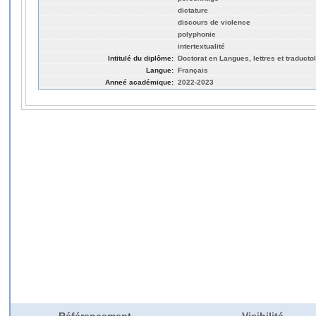
dictature
discours de violence
polyphonie
intertextualité
Intitulé du diplôme:
Doctorat en Langues, lettres et traducto
Langue:
Français
Anneé académique:
2022-2023