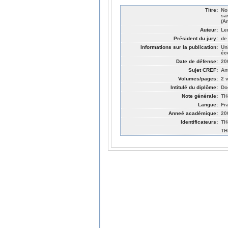
Titre:
No
sa
(A
Auteur:
Le
Président du jury:
de
Informations sur la publication:
Un
éc
Date de défense:
20
Sujet CREF:
An
Volumes/pages:
2 v
Intitulé du diplôme:
Do
Note générale:
TH
Langue:
Fr
Anneé académique:
20
Identificateurs:
TH
TH