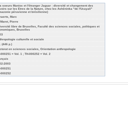
s soeurs Manioc et l'étranger Jaguar : diversité et changement des
voirs sur les Etres de la Nature, chez les Ashéninka "de l'Ucayali"
mazonie péruvienne et brésilienne)
naerts, Marc
 Maret, Pierre
iversité libre de Bruxelles, Faculté des sciences sociales, politiques et
onomiques, Bruxelles
03
thropologie culturelle et sociale
. (446 p.)
ctorat en sciences sociales, Orientation anthropologie
-000251 = Vol. 1 ; TH-000252 = Vol. 2
ançais
02-2003
-000251
-000252