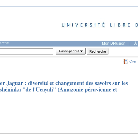
herche
Mon DI-fusion
|
À 
Passe-partout
Citer
er Jaguar : diversité et changement des savoirs sur les
Ashéninka "de l'Ucayali" (Amazonie péruvienne et