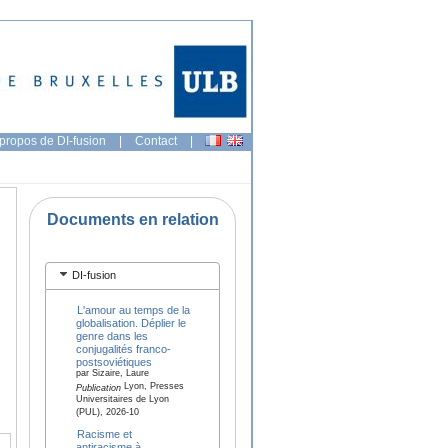
propos de DI-fusion
|
Contact
|
Documents en relation
DI-fusion
L'amour au temps de la
globalisation. Déplier le
genre dans les
conjugalités franco-
postsoviétiques
par Sizaire, Laure
Lyon, Presses
Publication
Universitaires de Lyon
(PUL), 2026-10
Racisme et
antiracisme à