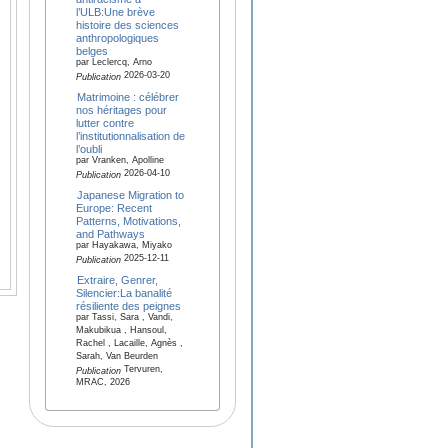
l’ULB:Une brève
histoire des sciences
anthropologiques
belges
par Leclercq, Arno
2026-03-20
Publication
Matrimoine : célébrer
nos héritages pour
lutter contre
l’institutionnalisation de
l’oubli
par Vranken, Apolline
2026-04-10
Publication
Japanese Migration to
Europe: Recent
Patterns, Motivations,
and Pathways
par Hayakawa, Miyako
2025-12-11
Publication
Extraire, Genrer,
Silencier:La banalité
résiliente des peignes
par Tassi, Sara , Vandi,
Makubikua , Hansoul,
Rachel , Lacaille, Agnès ,
Sarah, Van Beurden
Tervuren,
Publication
MRAC, 2026