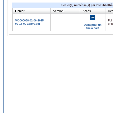
Fichier(s) numérisé(s) par les Biblioth
Fichier
Version
Accès
Des
VX-000068 01-06-2015
Full
09-18-00 abbyy.pdf
or f
Demander un
tiré à part