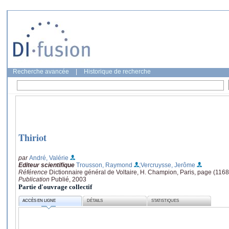
Recherche avancée
|
Historique de recherche
Thiriot
par
André, Valérie
Editeur scientifique
Trousson, Raymond
;Vercruysse, Jerôme
Référence
Dictionnaire général de Voltaire, H. Champion, Paris, page (116
Publication
Publié, 2003
Partie d'ouvrage collectif
ACCÈS EN LIGNE
DÉTAILS
STATISTIQUES