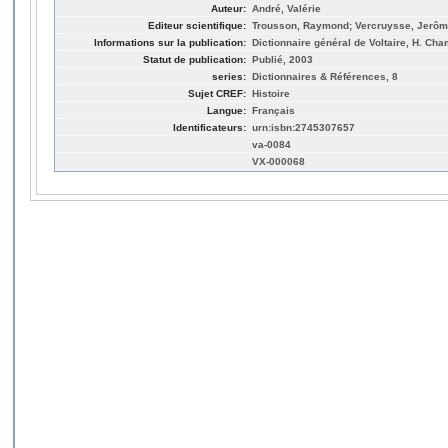
Auteur:
André, Valérie
Editeur scientifique:
Trousson, Raymond; Vercruysse, Jerô
Informations sur la publication:
Dictionnaire général de Voltaire, H. Cha
Statut de publication:
Publié, 2003
series:
Dictionnaires & Références, 8
Sujet CREF:
Histoire
Langue:
Français
Identificateurs:
urn:isbn:2745307657
va-0084
VX-000068