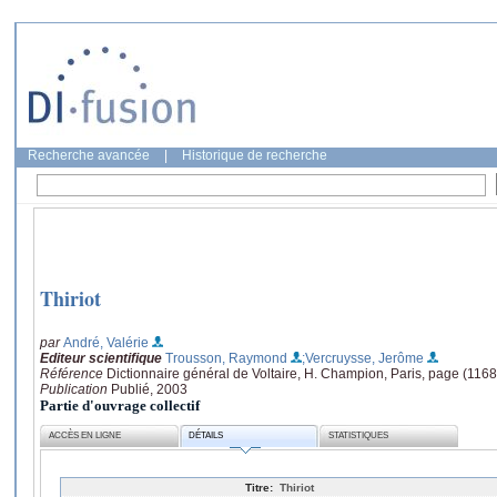
Recherche avancée
|
Historique de recherche
Thiriot
par
André, Valérie
Editeur scientifique
Trousson, Raymond
;Vercruysse, Jerôme
Référence
Dictionnaire général de Voltaire, H. Champion, Paris, page (116
Publication
Publié, 2003
Partie d'ouvrage collectif
ACCÈS EN LIGNE
DÉTAILS
STATISTIQUES
Titre:
Thiriot