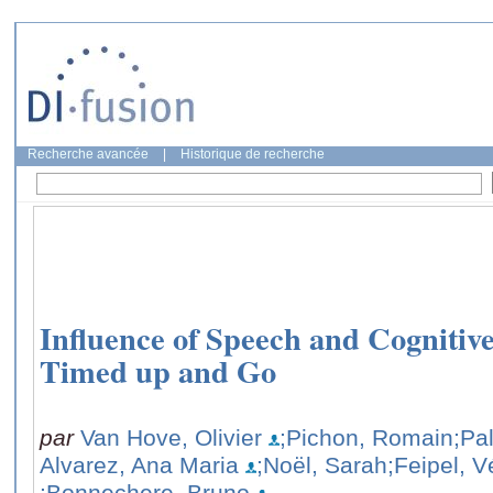
Recherche avancée
|
Historique de recherche
Influence of Speech and Cognitiv
Timed up and Go
par
Van Hove, Olivier
;Pichon, Romain
;Pa
Alvarez, Ana Maria
;Noël, Sarah
;Feipel, 
;Bonnechere, Bruno