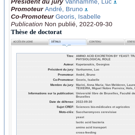
Président du jury
Vanhamme, Luc
Promoteur
André, Bruno
Co-Promoteur
Georis, Isabelle
Publication
Non publié, 2022-09-30
Thèse de doctorat
ACCÈS EN LIGNE
DÉTAILS
CONTENU
STATI
Titre:
AMINO ACID EXCRETION BY YEAST: 
PHYSIOLOGICAL ROLE
Auteur:
Kapetanakis, Georgios
Président du jury:
Vanhamme, Luc
Promoteur:
André, Bruno
Co-Promoteur:
Georis, Isabelle
Membre du jury:
Marini, Anna Maria; Van Melderen, Lau
TEIXEIRA, Miguel Nobre Parreira; Hols,
Informations sur la publication:
Université libre de Bruxelles, Faculté d
Bruxelles
Date de défense:
2022-09-30
Sujet CREF:
Sciences bio-médicales et agricoles
Mots-clés:
Saccharomyces cerevisiae
yeast
lactic acid bacteria
amino acid transport
cross-feeding