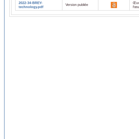
2022-34-BREY-
Œuv
Version publiée
technology.pdf
l'œ