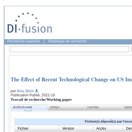
Recherche avancée
|
Historique de recherche
The Effect of Recent Technological Change on US Im
par
Brey, Björn
Publication
Publié, 2022-10
Travail de recherche/Working paper
ACCÈS EN LIGNE
DÉTAILS
CONTENU
STATI
Fichier(s) déposé(s) par l'enc
Fichier
Version
Accès
Des