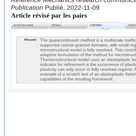
Publication
Publié, 2022-11-09
Article révisé par les pairs
ACCÈS EN LIGNE
DÉTAILS
CONTENU
STATI
Résumé :
The quasicontinuum method is a multiscale metho
supported coarse-grained domains, with small reg
microstructural model is fully resolved. This contri
adaptive formulation of the method for microstructu
Themicrostructural model uses an elastoplastic b
indicator for refinement is the occurrence of plast
plasticity can only occur in fully resolved regions. 
example of a scratch test of an elastoplastic Kelvi
capabilities of the resulting framework.