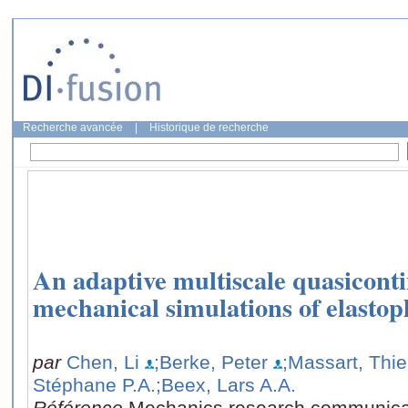
Recherche avancée
|
Historique de recherche
An adaptive multiscale quasicon
mechanical simulations of elastopla
par
Chen, Li
;Berke, Peter
;Massart, Thi
Stéphane P.A.
;Beex, Lars A.A.
Référence
Mechanics research communica