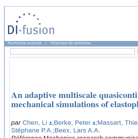
Recherche avancée
|
Historique de recherche
An adaptive multiscale quasicon
mechanical simulations of elastopla
par
Chen, Li
;Berke, Peter
;Massart, Thi
Stéphane P.A.
;Beex, Lars A.A.
Référence
Mechanics research communica