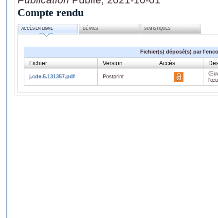
Compte rendu
ACCÈS EN LIGNE
DÉTAILS
STATISTIQUES
Fichier(s) déposé(s) par l'enc
Fichier
Version
Accès
Des
Œuv
j.cde.5.131357.pdf
Postprint
l'œ