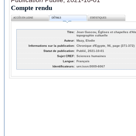
Compte rendu
ACCÈS EN LIGNE
DÉTAILS
STATISTIQUES
Titre:
Jean Gascou, Églises et chapelles d'Al
topographie cultuelle
Auteur:
Mazy, Elodie
Informations sur la publication:
Chronique d'Egypte, 96, page (371-372)
Statut de publication:
Publié, 2021-10-01
Sujet CREF:
Sciences humaines
Langue:
Français
Identificateurs:
urn:issn:0009-6067