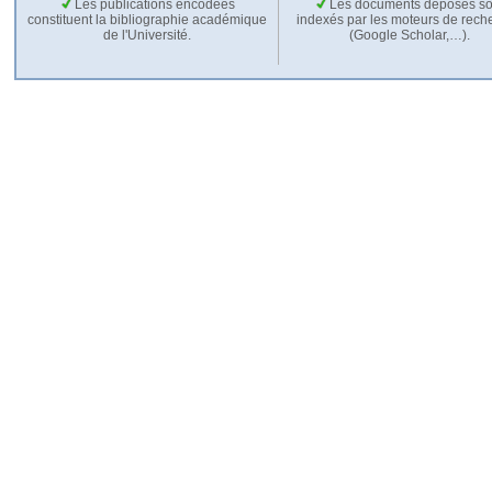
Les publications encodées
Les documents déposés so
constituent la bibliographie académique
indexés par les moteurs de rech
de l'Université.
(Google Scholar,…).