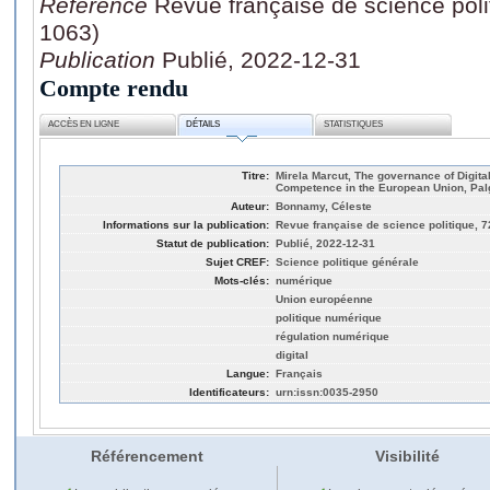
Référence
Revue française de science poli
1063)
Publication
Publié, 2022-12-31
Compte rendu
ACCÈS EN LIGNE
DÉTAILS
STATISTIQUES
Titre:
Mirela Marcut, The governance of Digita
Competence in the European Union, Pal
Auteur:
Bonnamy, Céleste
Informations sur la publication:
Revue française de science politique, 7
Statut de publication:
Publié, 2022-12-31
Sujet CREF:
Science politique générale
Mots-clés:
numérique
Union européenne
politique numérique
régulation numérique
digital
Langue:
Français
Identificateurs:
urn:issn:0035-2950
Référencement
Visibilité