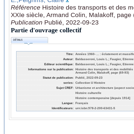
Référence
Histoire des transports et des m
XXIe siècle, Armand Colin, Malakoff, page 
Publication
Publié, 2022-09-23
Partie d'ouvrage collectif
DÉTAILS
Titre:
Années 1960- ... : éclatement et massif
Auteur:
Baldasseroni, Louis L.; Faugier, Etienne
Editeur scientifique:
Baldasseroni, Louis L.; Faugier, Etienne
Informations sur la publication:
Histoire des transports et des mobilités
Armand Colin, Malakoff, page (69-93)
Statut de publication:
Publié, 2022-09-23
series:
Collection U Histoire
Sujet CREF:
Urbanisme et architecture (aspect socio
Histoire culturelle
Histoire contemporaine [depuis 1914]
Langue:
Français
Identificateurs:
urn:isbn:978‑2-200‑63431‑5