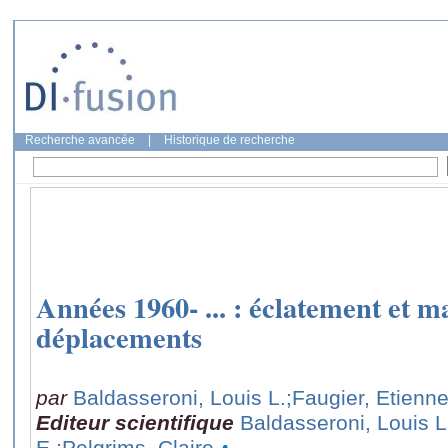
Recherche avancée
|
Historique de recherche
Années 1960- ... : éclatement et ma
déplacements
par
Baldasseroni, Louis L.
;Faugier, Etienne
Editeur scientifique
Baldasseroni, Louis L
E.
;Pelgrims, Claire