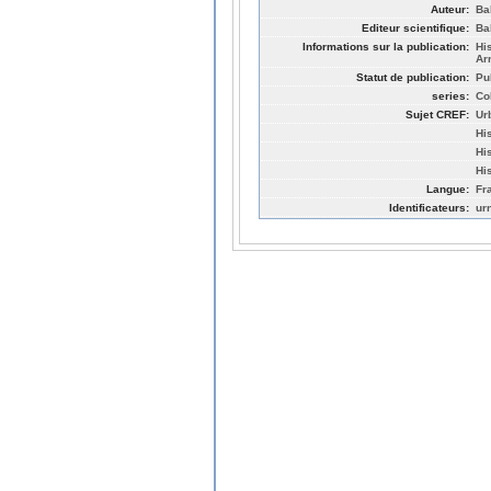
Auteur:
Ba
Editeur scientifique:
Ba
Informations sur la publication:
Hi
Ar
Statut de publication:
Pu
series:
Co
Sujet CREF:
Ur
His
Hi
Hi
Langue:
Fr
Identificateurs:
ur