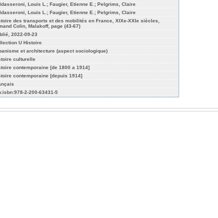
ldasseroni, Louis L.; Faugier, Etienne E.; Pelgrims, Claire
ldasseroni, Louis L.; Faugier, Etienne E.; Pelgrims, Claire
stoire des transports et des mobilités en France, XIXe-XXIe siècles,
mand Colin, Malakoff, page (43-67)
blié, 2022-09-23
llection U Histoire
banisme et architecture (aspect sociologique)
toire culturelle
stoire contemporaine [de 1800 a 1914]
stoire contemporaine [depuis 1914]
ançais
n:isbn:978‑2-200‑63431‑5