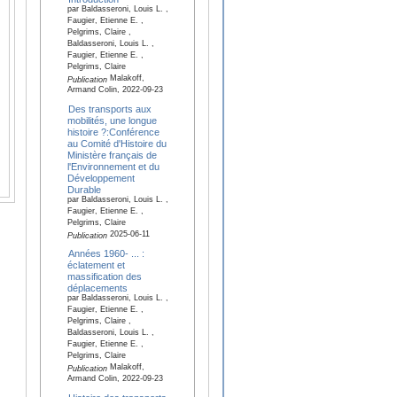
par Baldasseroni, Louis L. ,
Faugier, Etienne E. ,
Pelgrims, Claire ,
Baldasseroni, Louis L. ,
Faugier, Etienne E. ,
Pelgrims, Claire
Malakoff,
Publication
Armand Colin, 2022-09-23
Des transports aux
mobilités, une longue
histoire ?:Conférence
au Comité d'Histoire du
Ministère français de
l'Environnement et du
Développement
Durable
par Baldasseroni, Louis L. ,
Faugier, Etienne E. ,
Pelgrims, Claire
2025-06-11
Publication
Années 1960- ... :
éclatement et
massification des
déplacements
par Baldasseroni, Louis L. ,
Faugier, Etienne E. ,
Pelgrims, Claire ,
Baldasseroni, Louis L. ,
Faugier, Etienne E. ,
Pelgrims, Claire
Malakoff,
Publication
Armand Colin, 2022-09-23