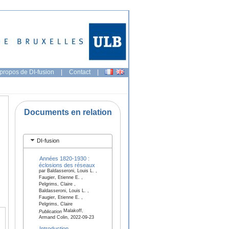
propos de DI-fusion
|
Contact
|
Documents en relation
DI-fusion
Années 1820-1930 :
éclosions des réseaux
par Baldasseroni, Louis L. ,
Faugier, Etienne E. ,
Pelgrims, Claire ,
Baldasseroni, Louis L. ,
Faugier, Etienne E. ,
Pelgrims, Claire
Malakoff,
Publication
Armand Colin, 2022-09-23
Introduction