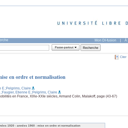
herche
Mon DI-fusion
|
À 
Passe-partout
Citer
ise en ordre et normalisation
e E.
;Pelgrims, Claire
.
;Faugier, Etienne E.
;Pelgrims, Claire
mobilités en France, XIXe-XXIe siècles, Armand Colin, Malakoff, page (43-67)
nées 1920 - années 1960 : mise en ordre et normalisation