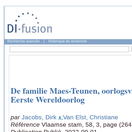
Recherche avancée
|
Historique de recherche
De familie Maes-Teunen, oorlogsvl
Eerste Wereldoorlog
par
Jacobs, Dirk
;Van Elst, Christiane
Référence
Vlaamse stam, 58, 3, page (264
Publication
Publié, 2022-09-01