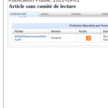
Article sans comité de lecture
ACCÈS EN LIGNE
DÉTAILS
CONTENU
STATI
Fichier(s) déposé(s) par l'enc
Fichier
Version
Accès
Des
428160Vlaamsestam2022-
Œuv
Postprint
3.pdf
l'œ