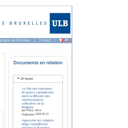
propos de DI-fusion
|
Contact
|
Documents en relation
DI-fusion
Le rôle des marraines
de guerre canadiennes
dans la diffusion des
représentations
collectives de la
Belgique
par Prince, Brice
2025-05-13
Publication
Approcher les relations
belgo-canadiennes
pendant la Première