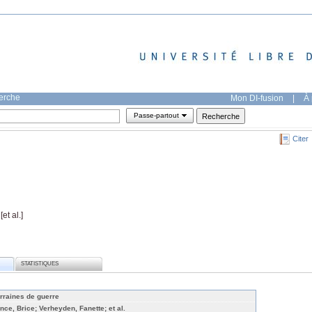
herche
Mon DI-fusion
|
À 
Passe-partout
Citer
 [et al.]
STATISTIQUES
rraines de guerre
ince, Brice; Verheyden, Fanette; et al.