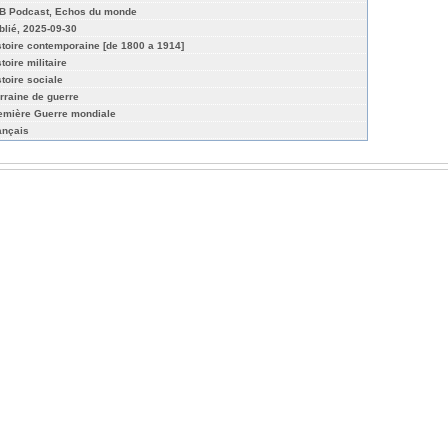
B Podcast, Echos du monde
blié, 2025-09-30
stoire contemporaine [de 1800 a 1914]
toire militaire
stoire sociale
rraine de guerre
emière Guerre mondiale
ançais