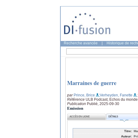
Recherche avancée
|
Historique de rec
Marraines de guerre
par
Prince, Brice
;Verheyden, Fanette
;
Référence
ULB Podcast, Echos du monde
Publication
Publié, 2025-09-30
Emission
ACCÈS EN LIGNE
DÉTAILS
Titre:
Ma
Auteur:
Pr