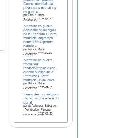
Guerre mondiale au
prisme des marraines
de guerre
par Prince, Brice
2025-06-20
Publication
Marraine de guerre.
Approche d’une figure
de la Première Guerre
mondiale longtemps
demeurée « grande
oubliée »
par Prince, Brice
2025-07-07
Publication
Marraine de guerre,
retour sur
l’historiographie d’une
grande oubliée de la
Première Guerre
mondiale. 1986-2024
par Prince, Brice
2025-01-10
Publication
Humanités numériques
: la recherche à l’ère du
digital
par de Valeriola, Sébastien
, Verheyden, Fanette
2026-02-26
Publication