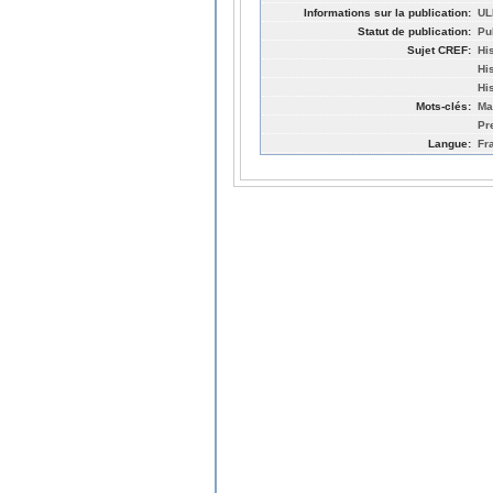
Informations sur la publication:
UL
Statut de publication:
Pu
Sujet CREF:
Hi
His
Hi
Mots-clés:
Ma
Pr
Langue:
Fr