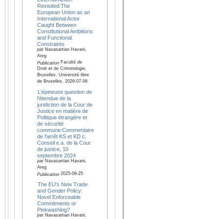
Revisited:The
European Union as an
International Actor
Caught Between
Constitutional Ambitions
and Functional
Constraints
par Navasartian Havani,
Areg
Faculté de
Publication
Droit et de Criminologie,
Bruxelles, Université libre
de Bruxelles, 2026-07-06
L'épineuse question de
l'étendue de la
juridiction de la Cour de
Justice en matière de
Politique étrangère et
de sécurité
commune:Commentaire
de l'arrêt KS et KD c.
Conseil e.a. de la Cour
de justice, 10
septembre 2024
par Navasartian Havani,
Areg
2025-09-25
Publication
The EU's New Trade
and Gender Policy:
Novel Enforceable
Commitments or
Pinkwashing?
par Navasartian Havani,