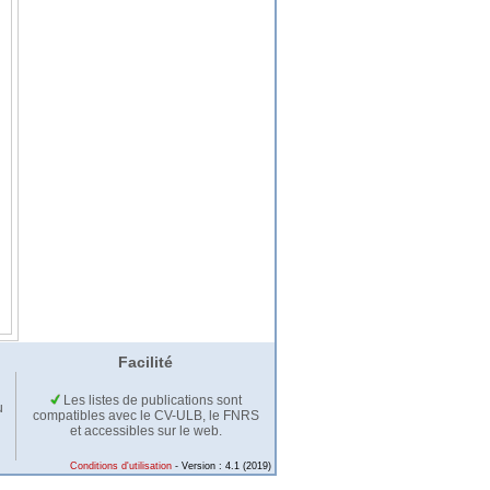
Facilité
Les listes de publications sont
u
compatibles avec le CV-ULB, le FNRS
et accessibles sur le web.
Conditions d'utilisation
- Version : 4.1 (2019)