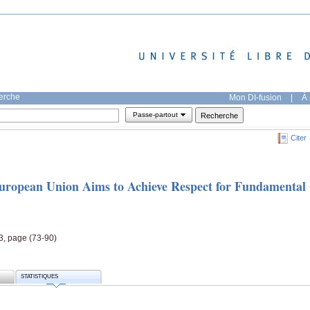
herche
Mon DI-fusion
|
À 
Passe-partout
Citer
European Union Aims to Achieve Respect for Fundamental
, page (73-90)
STATISTIQUES