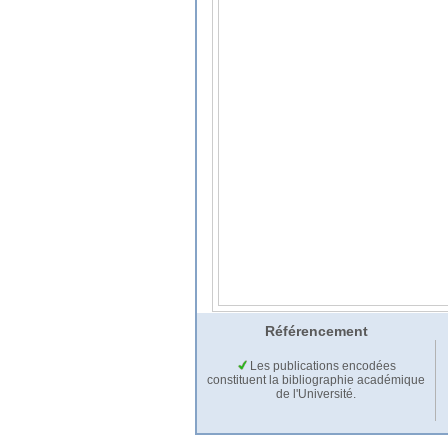
Référencement
Les publications encodées
constituent la bibliographie académique
de l'Université.