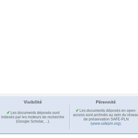
Visibilité
Pérennité
Les documents déposés en open-
Les documents déposés sont
access sont archivés au sein du résea
indexés par les moteurs de recherche
de préservation SAFE-PLN
(Google Scholar,…).
(www.safepln.org)
.