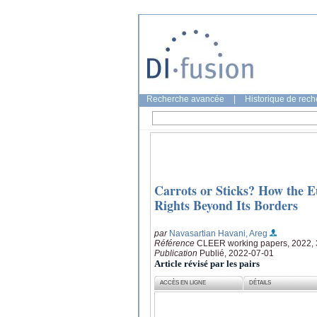
Recherche avancée
|
Historique de rec
Carrots or Sticks? How the 
Rights Beyond Its Borders
par
Navasartian Havani, Areg
Référence
CLEER working papers, 2022, 3
Publication
Publié, 2022-07-01
Article révisé par les pairs
ACCÈS EN LIGNE
DÉTAILS