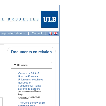
propos de DI-fusion
|
Contact
|
Documents en relation
DI-fusion
Carrots or Sticks?
How the European
Union Aims to Achieve
Respect for
Fundamental Rights
Beyond Its Borders
par Navasartian Havani,
Areg
2021-03-18
Publication
The Consistency of EU
External Action