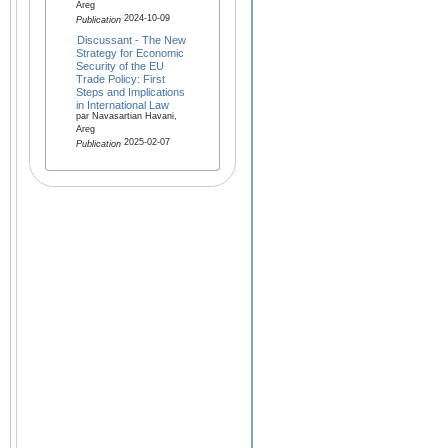
Areg
2024-10-09
Publication
Discussant - The New
Strategy for Economic
Security of the EU
Trade Policy: First
Steps and Implications
in International Law
par Navasartian Havani,
Areg
2025-02-07
Publication