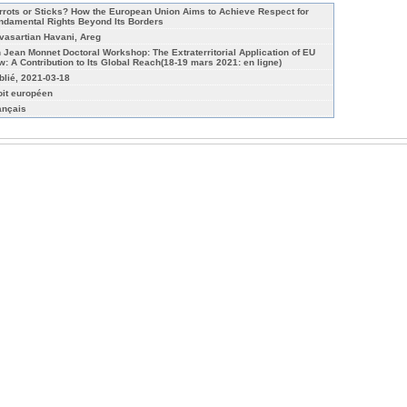
rrots or Sticks? How the European Union Aims to Achieve Respect for
ndamental Rights Beyond Its Borders
vasartian Havani, Areg
h Jean Monnet Doctoral Workshop: The Extraterritorial Application of EU
w: A Contribution to Its Global Reach(18-19 mars 2021: en ligne)
blié, 2021-03-18
oit européen
ançais