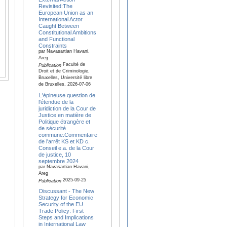
Revisited:The
European Union as an
International Actor
Caught Between
Constitutional Ambitions
and Functional
Constraints
par Navasartian Havani,
Areg
Faculté de
Publication
Droit et de Criminologie,
Bruxelles, Université libre
de Bruxelles, 2026-07-06
L'épineuse question de
l'étendue de la
juridiction de la Cour de
Justice en matière de
Politique étrangère et
de sécurité
commune:Commentaire
de l'arrêt KS et KD c.
Conseil e.a. de la Cour
de justice, 10
septembre 2024
par Navasartian Havani,
Areg
2025-09-25
Publication
Discussant - The New
Strategy for Economic
Security of the EU
Trade Policy: First
Steps and Implications
in International Law