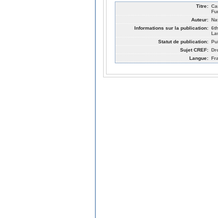
Titre:
Ca
Fu
Auteur:
Na
Informations sur la publication:
6t
La
Statut de publication:
Pu
Sujet CREF:
Dr
Langue:
Fr