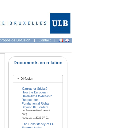
propos de DI-fusion
|
Contact
|
Documents en relation
DI-fusion
Carrots or Sticks?
How the European
Union Aims to Achieve
Respect for
Fundamental Rights
Beyond Its Borders
par Navasartian Havani,
Areg
2022-07-01
Publication
The Consistency of EU
External Action