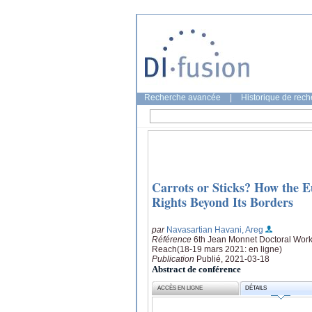
Recherche avancée
|
Historique de rec
Carrots or Sticks? How the 
Rights Beyond Its Borders
par
Navasartian Havani, Areg
Référence
6th Jean Monnet Doctoral Worksh
Reach(18-19 mars 2021: en ligne)
Publication
Publié, 2021-03-18
Abstract de conférence
ACCÈS EN LIGNE
DÉTAILS