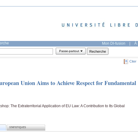
herche
Mon DI-fusion
|
À 
Passe-partout
Citer
European Union Aims to Achieve Respect for Fundamental
op: The Extraterritorial Application of EU Law: A Contribution to Its Global
STATISTIQUES