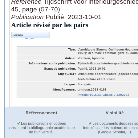
Référence
Tijdschrift voor interieurgeschi
45, page (57-70)
Publication
Publié, 2023-10-01
Article révisé par les pairs
DÉTAILS
Titre:
L’architecte Simone Guillissen-Hoa dans
1967): Des male et female gaze au doub
Auteur:
Vranken, Apolline
Informations sur la publication:
Tijdschrift voor interieurgeschiedenis e
Statut de publication:
Publié, 2023-10-01
Sujet CREF:
Urbanisme et architecture (aspect socio
Architecture et art urbain
Langue:
Français
Identificateurs:
urn:issn:2593-4198
info:doi/10.2143/GBI.45.0.3292628
Référencement
Visibilité
Les publications encodées
Les documents déposés so
constituent la bibliographie académique
indexés par les moteurs de rech
de l'Université.
(Google Scholar,…).