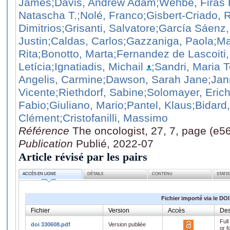
James
;Davis, Andrew Adam
;Wehbe, Firas 
Natascha T.
;Nolé, Franco
;Gisbert-Criado, 
Dimitrios
;Grisanti, Salvatore
;García Sáenz,
Justin
;Caldas, Carlos
;Gazzaniga, Paola
;Ma
Rita
;Bonotto, Marta
;Fernandez de Lascoiti
Letícia
;Ignatiadis, Michail
;Sandri, Maria 
Angelis, Carmine
;Dawson, Sarah Jane
;Jan
Vicente
;Riethdorf, Sabine
;Solomayer, Eric
Fabio
;Giuliano, Mario
;Pantel, Klaus
;Bidard
Clément
;Cristofanilli, Massimo
Référence
The oncologist, 27, 7, page (e5
Publication
Publié, 2022-07
Article révisé par les pairs
ACCÈS EN LIGNE
DÉTAILS
CONTENU
STATI
Fichier importé via le DOI
Fichier
Version
Accès
Des
Full
doi 330608.pdf
Version publiée
or f