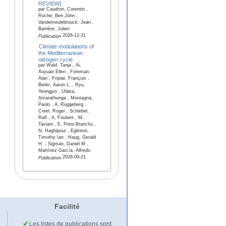
REVIEW)
par Caudron, Corentin ,
Roche, Ben John ,
Vandemeulebrouck, Jean ,
Barrière, Julien
2026-12-31
Publication
Climate modulations of
the Mediterranean
nitrogen cycle
par Wald, Tanja , Ai,
Xuyuan Ellen , Foreman,
Alan , Fripiat, François ,
Bieler, Aaron L. , Ryu,
Yeongjun , Udara,
Amarathunga , Montagna,
Paolo , A, Rüggeberg ,
Creel, Roger , Schiebel,
Ralf , A, Foubert , M,
Taviani , E, Pons-Branchu ,
N, Haghipour , Eglinton,
Timothy Ian , Haug, Gerald
H. , Sigman, Daniel M ,
Martínez-García, Alfredo
2026-09-21
Publication
Facilité
Les listes de publications sont