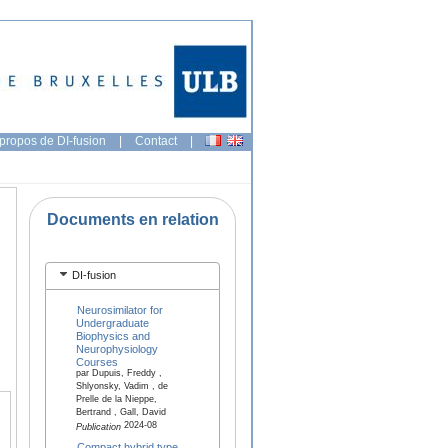
propos de DI-fusion
|
Contact
|
Documents en relation
DI-fusion
Neurosimilator for
Undergraduate
Biophysics and
Neurophysiology
Courses
par Dupuis, Freddy ,
Shlyonsky, Vadim , de
Prelle de la Nieppe,
Bertrand , Gall, David
2024-08
Publication
Compact hybrid type