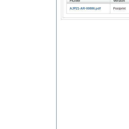
Fichier
Version
AJP21-AR-00886.pdf
Postprint