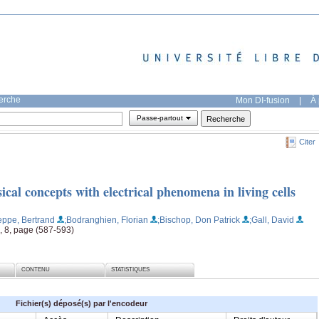
herche
Mon DI-fusion
|
À 
Passe-partout
Citer
cal concepts with electrical phenomena in living cells
ieppe, Bertrand
;Bodranghien, Florian
;Bischop, Don Patrick
;Gall, David
, 8, page (587-593)
CONTENU
STATISTIQUES
Fichier(s) déposé(s) par l'encodeur