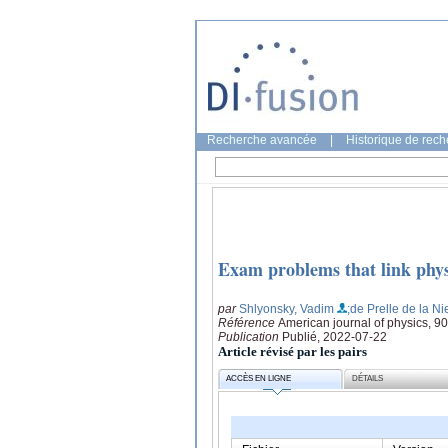
Recherche avancée
|
Historique de rec
Exam problems that link physi
par
Shlyonsky, Vadim
;de Prelle de la N
Référence
American journal of physics, 90
Publication
Publié, 2022-07-22
Article révisé par les pairs
ACCÈS EN LIGNE
DÉTAILS