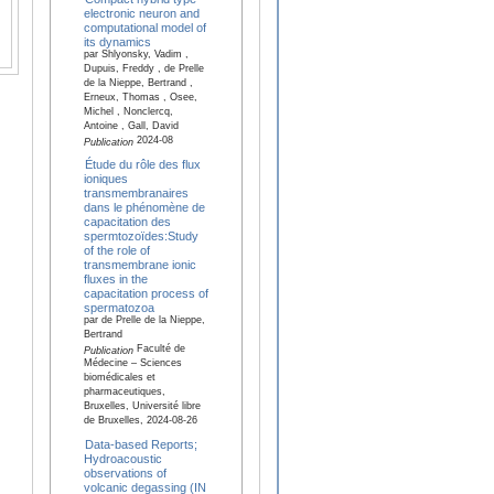
electronic neuron and
computational model of
its dynamics
par Shlyonsky, Vadim ,
Dupuis, Freddy , de Prelle
de la Nieppe, Bertrand ,
Erneux, Thomas , Osee,
Michel , Nonclercq,
Antoine , Gall, David
2024-08
Publication
Étude du rôle des flux
ioniques
transmembranaires
dans le phénomène de
capacitation des
spermtozoïdes:Study
of the role of
transmembrane ionic
fluxes in the
capacitation process of
spermatozoa
par de Prelle de la Nieppe,
Bertrand
Faculté de
Publication
Médecine – Sciences
biomédicales et
pharmaceutiques,
Bruxelles, Université libre
de Bruxelles, 2024-08-26
Data-based Reports;
Hydroacoustic
observations of
volcanic degassing (IN