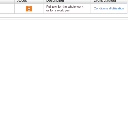
Accès
Description
Droits d'auteur
Full text for the whole work,
Conditions d'utilisation
or for a work part