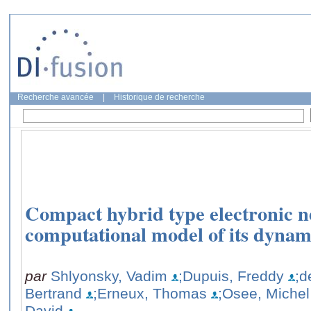
Recherche avancée
|
Historique de recherche
Compact hybrid type electronic 
computational model of its dynam
par
Shlyonsky, Vadim
;Dupuis, Freddy
;d
Bertrand
;Erneux, Thomas
;Osee, Michel
David