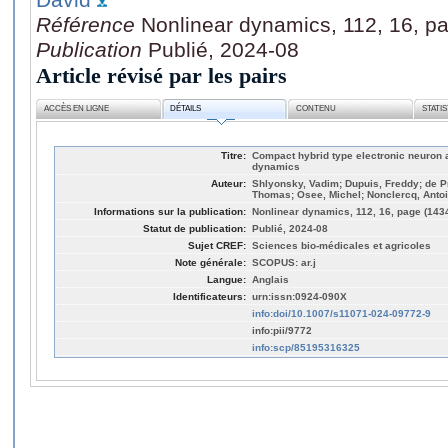
Référence
Nonlinear dynamics, 112, 16, p
Publication
Publié, 2024-08
Article révisé par les pairs
ACCÈS EN LIGNE
DÉTAILS
CONTENU
STATI
Titre:
Compact hybrid type electronic neuron 
dynamics
Auteur:
Shlyonsky, Vadim; Dupuis, Freddy; de Pr
Thomas; Osee, Michel; Nonclercq, Antoi
Informations sur la publication:
Nonlinear dynamics, 112, 16, page (143
Statut de publication:
Publié, 2024-08
Sujet CREF:
Sciences bio-médicales et agricoles
Note générale:
SCOPUS: ar.j
Langue:
Anglais
Identificateurs:
urn:issn:0924-090X
info:doi/10.1007/s11071-024-09772-9
info:pii/9772
info:scp/85195316325