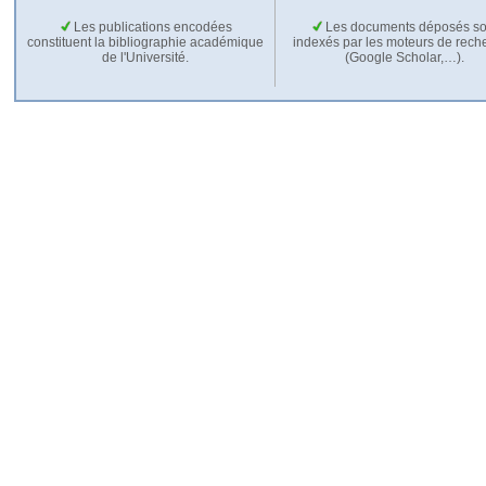
Les publications encodées
Les documents déposés so
constituent la bibliographie académique
indexés par les moteurs de rech
de l'Université.
(Google Scholar,…).