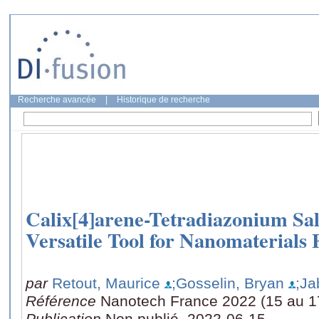
Recherche avancée
|
Historique de recherche
Calix[4]arene-Tetradiazonium Sal
Versatile Tool for Nanomaterials 
par
Retout, Maurice
;Gosselin, Bryan
;Ja
Référence
Nanotech France 2022 (15 au 17 
Publication
Non publié, 2022-06-15