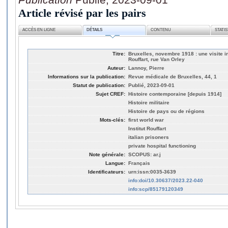
Article révisé par les pairs
ACCÈS EN LIGNE
DÉTAILS
CONTENU
STATI
Titre:
Bruxelles, novembre 1918 : une visite in
Rouffart, rue Van Orley
Auteur:
Lannoy, Pierre
Informations sur la publication:
Revue médicale de Bruxelles, 44, 1
Statut de publication:
Publié, 2023-09-01
Sujet CREF:
Histoire contemporaine [depuis 1914]
Histoire militaire
Histoire de pays ou de régions
Mots-clés:
first world war
Institut Rouffart
italian prisoners
private hospital functioning
Note générale:
SCOPUS: ar.j
Langue:
Français
Identificateurs:
urn:issn:0035-3639
info:doi/10.30637/2023.22-040
info:scp/85179120349