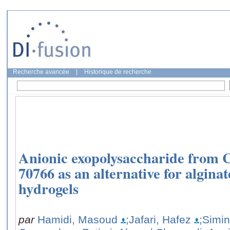
Recherche avancée
|
Historique de recherche
Anionic exopolysaccharide from C
70766 as an alternative for algina
hydrogels
par
Hamidi, Masoud
;Jafari, Hafez
;Simin