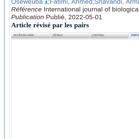
Oseweuba
;Fatimi, Ahmed
;Shavandi, Arm
Référence
International journal of biologi
Publication
Publié, 2022-05-01
Article révisé par les pairs
ACCÈS EN LIGNE
DÉTAILS
CONTENU
STATI